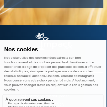
Suivez-nous
ZAC les Jardins d'Entreprise
11 rue Réaumur
28000 Chartres
contact@impact-pro.fr
+ 33 (0)2 34 40 08 23