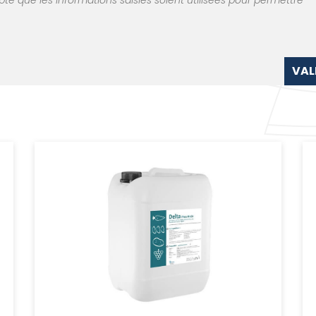
te que les informations saisies soient utilisées pour permettre
VAL