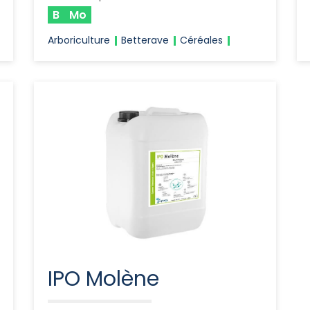
B
Mo
Arboriculture
Betterave
Céréales
IPO Molène