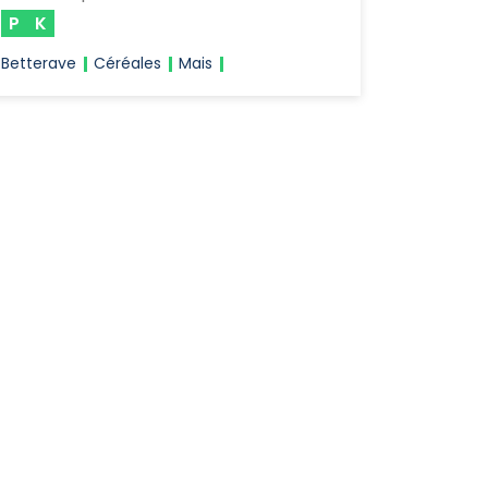
P
K
Betterave
Céréales
Mais