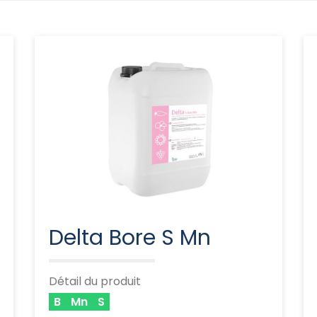
Delta Bore S Mn
Détail du produit
B
Mn
S