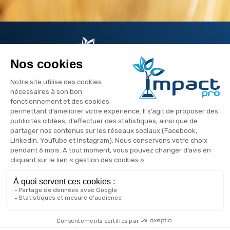
Suivez-nous
ZAC les Jardins d'Entreprise
11 rue Réaumur
28000 Chartres
contact@impact-pro.fr
+ 33 (0)2 34 40 08 23
Du lundi au vendredi
de 9 h à 18 h